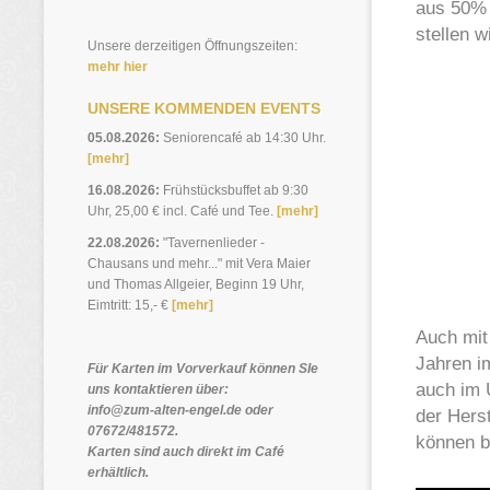
aus 50% 
stellen 
Unsere derzeitigen Öffnungszeiten:
mehr hier
UNSERE KOMMENDEN EVENTS
05.08.2026:
Seniorencafé ab 14:30 Uhr.
[mehr]
16.08.2026:
Frühstücksbuffet ab 9:30
Uhr, 25,00 € incl. Café und Tee.
[mehr]
22.08.2026:
"Tavernenlieder -
Chausans und mehr..." mit Vera Maier
und Thomas Allgeier, Beginn 19 Uhr,
Eimtritt: 15,- €
[mehr]
Auch mit
Jahren i
Für Karten im Vorverkauf können SIe
auch im 
uns kontaktieren über:
info@zum-alten-engel.de oder
der Hers
07672/481572.
können b
Karten sind auch direkt im Café
erhältlich.