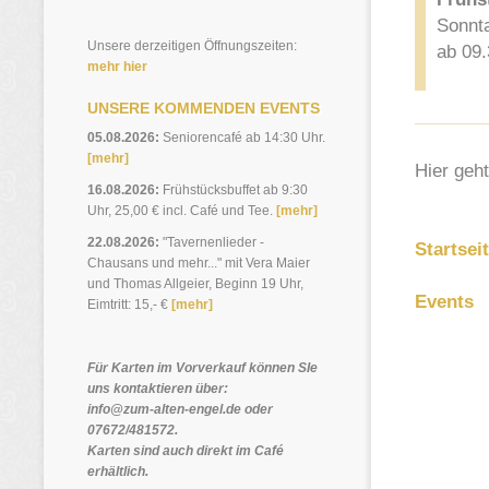
Sonnta
Unsere derzeitigen Öffnungszeiten:
ab 09.
mehr hier
UNSERE KOMMENDEN EVENTS
05.08.2026:
Seniorencafé ab 14:30 Uhr.
[mehr]
Hier geht
16.08.2026:
Frühstücksbuffet ab 9:30
Uhr, 25,00 € incl. Café und Tee.
[mehr]
22.08.2026:
"Tavernenlieder -
Startsei
Chausans und mehr..." mit Vera Maier
und Thomas Allgeier, Beginn 19 Uhr,
Events
Eimtritt: 15,- €
[mehr]
Für Karten im Vorverkauf können SIe
uns kontaktieren über:
info@zum-alten-engel.de oder
07672/481572.
Karten sind auch direkt im Café
erhältlich.