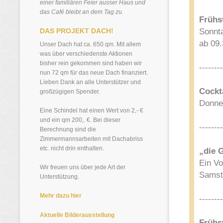
einer familiären Feier ausser Haus und
das Café bleibt an dem Tag zu.
Frühs
Sonnta
DAS PROJEKT DACH!
ab 09.
Unser Dach hat ca. 650 qm. Mit allem
was über verschiedenste Aktionen
bisher rein gekommen sind haben wir
--------
nun 72 qm für das neue Dach finanziert.
Lieben Dank an alle Unterstützer und
Cockt
großzügigen Spender.
Donner
Eine Schindel hat einen Wert von 2,- €
und ein qm 200,. €. Bei dieser
--------
Berechnung sind die
Zimmermannsarbeiten mit Dachabriss
etc. nicht drin enthalten.
„die 
Ein V
Wir freuen uns über jede Art der
Samsta
Unterstützung.
Mehr dazu hier
--------
Aktuelle Bilderausstellung
Frühs