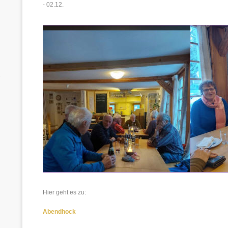
- 02.12.
.
Hier geht es zu:
Abendhock