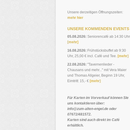
Unsere derzeitigen Öffnungszeiten:
mehr hier
UNSERE KOMMENDEN EVENTS
05.08.2026:
Seniorencafé ab 14:30 Uhr
[mehr]
16.08.2026:
Frühstücksbuffet ab 9:30
Uhr, 25,00 € incl. Café und Tee.
[mehr]
22.08.2026:
"Tavernenlieder -
Chausans und mehr..." mit Vera Maier
und Thomas Allgeier, Beginn 19 Uhr,
Eimtritt: 15,- €
[mehr]
Für Karten im Vorverkauf können SIe
uns kontaktieren über:
info@zum-alten-engel.de oder
07672/481572.
Karten sind auch direkt im Café
erhältlich.