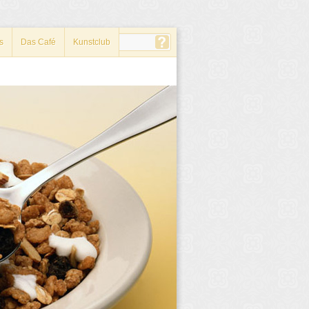
s
Das Café
Kunstclub