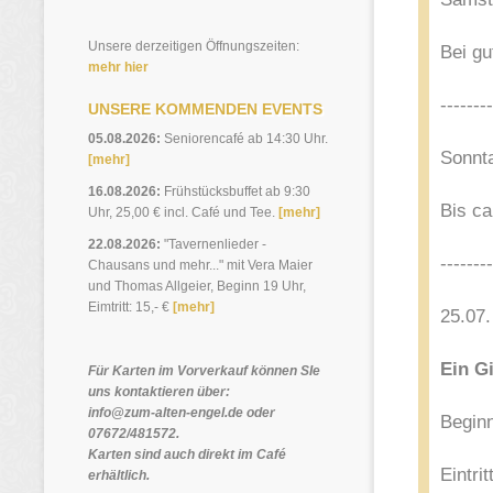
Unsere derzeitigen Öffnungszeiten:
Bei gu
mehr hier
--------
UNSERE KOMMENDEN EVENTS
05.08.2026:
Seniorencafé ab 14:30 Uhr.
Sonnt
[mehr]
16.08.2026:
Frühstücksbuffet ab 9:30
Bis ca
Uhr, 25,00 € incl. Café und Tee.
[mehr]
22.08.2026:
"Tavernenlieder -
--------
Chausans und mehr..." mit Vera Maier
und Thomas Allgeier, Beginn 19 Uhr,
Eimtritt: 15,- €
[mehr]
25.07
Ein Gi
Für Karten im Vorverkauf können SIe
uns kontaktieren über:
info@zum-alten-engel.de oder
Beginn
07672/481572.
Karten sind auch direkt im Café
Eintrit
erhältlich.